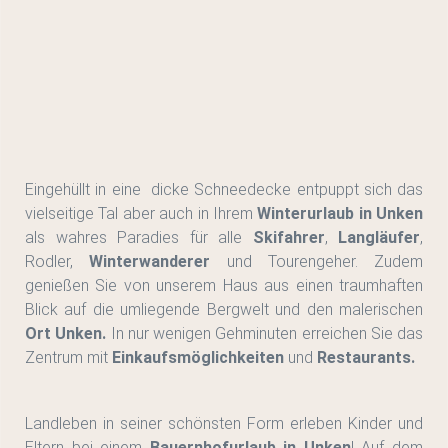
Eingehüllt in eine dicke Schneedecke entpuppt sich das
vielseitige Tal aber auch in Ihrem
Winterurlaub in Unken
als wahres Paradies für alle
Skifahrer
,
Langläufer
,
Rodler,
Winterwanderer
und Tourengeher. Zudem
genießen Sie von unserem Haus aus einen traumhaften
Blick auf die umliegende Bergwelt und den malerischen
Ort Unken.
In nur wenigen Gehminuten erreichen Sie das
Zentrum mit
Einkaufsmöglichkeiten
und
Restaurants.
Landleben in seiner schönsten Form erleben Kinder und
Eltern bei einem
Bauernhofurlaub in Unken
! Auf dem