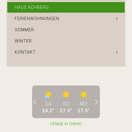
HAUS ACHBERG
FERIENWOHNUNGEN
SOMMER
WINTER
KONTAKT
SA
SO
MO
24.2
°
27.5
°
27.5
°
Urlaub in Unken